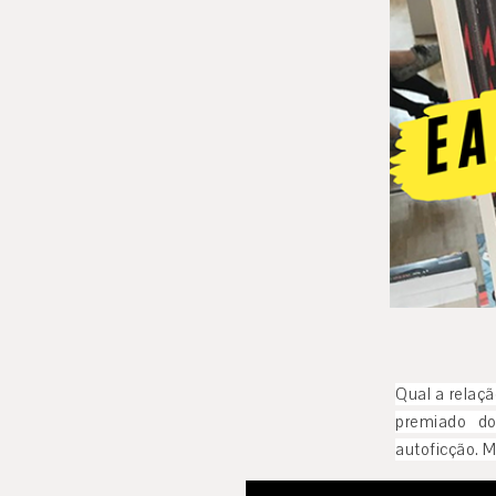
Qual a relaç
premiado d
autoficção. 