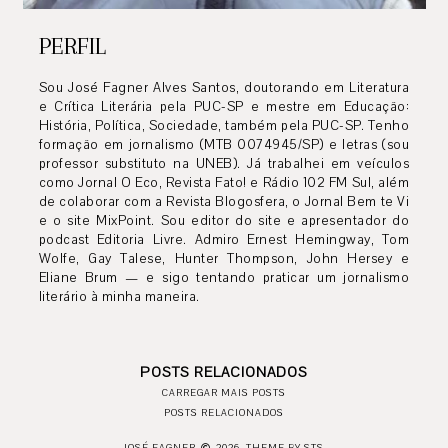
PERFIL
Sou José Fagner Alves Santos, doutorando em Literatura
e Crítica Literária pela PUC-SP e mestre em Educação:
História, Política, Sociedade, também pela PUC-SP. Tenho
formação em jornalismo (MTB 0074945/SP) e letras (sou
professor substituto na UNEB). Já trabalhei em veículos
como Jornal O Eco, Revista Fato! e Rádio 102 FM Sul, além
de colaborar com a Revista Blogosfera, o Jornal Bem te Vi
e o site MixPoint. Sou editor do site e apresentador do
podcast Editoria Livre. Admiro Ernest Hemingway, Tom
Wolfe, Gay Talese, Hunter Thompson, John Hersey e
Eliane Brum — e sigo tentando praticar um jornalismo
literário à minha maneira.
POSTS RELACIONADOS
CARREGAR MAIS POSTS
POSTS RELACIONADOS
JOSÉ FAGNER
2026.
THEME BY STS.