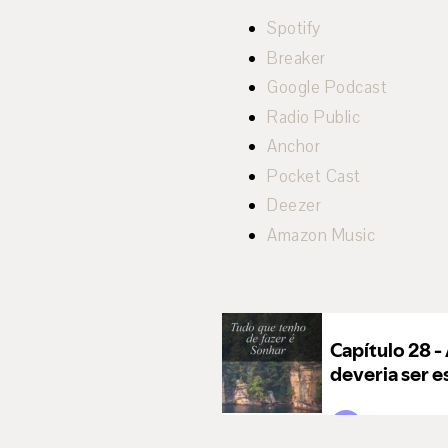
Spotify
Breaker
Google Podcast
Radio Public
Anchor
Pocket Cast
Deezer
Amazon Music