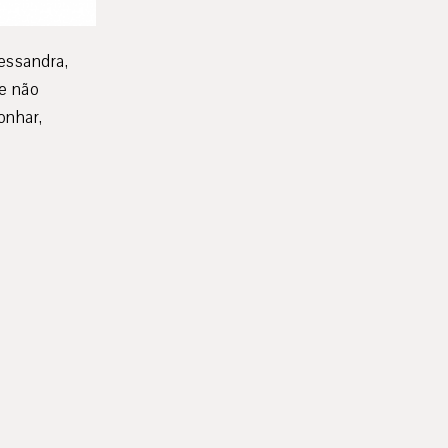
lessandra,
te não
onhar,