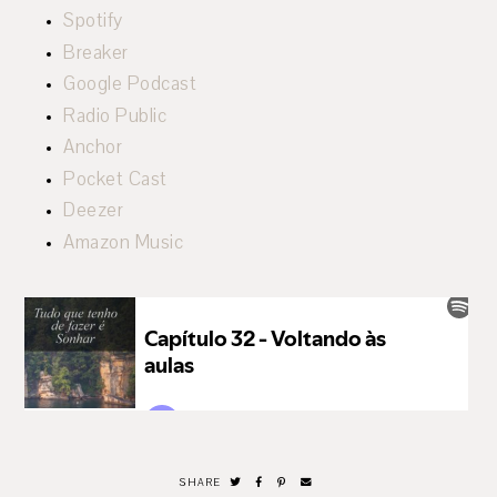
Spotify
Breaker
Google Podcast
Radio Public
Anchor
Pocket Cast
Deezer
Amazon Music
SHARE