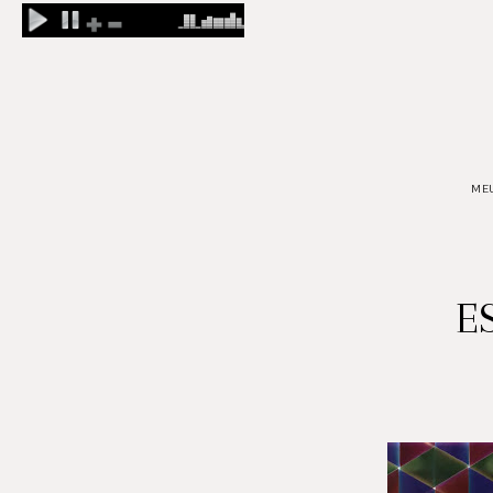
MEU
E