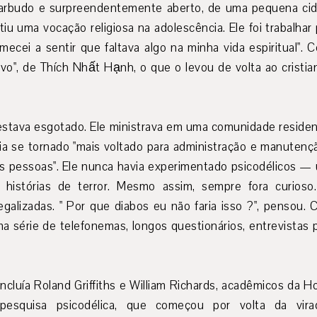
barbudo e surpreendentemente aberto, de uma pequena ci
iu uma vocação religiosa na adolescência. Ele foi trabalhar
ecei a sentir que faltava algo na minha vida espiritual". 
Vivo", de Thích Nhất Hạnh, o que o levou de volta ao cristi
estava esgotado. Ele ministrava em uma comunidade residen
ia se tornado "mais voltado para administração e manutenção 
das pessoas". Ele nunca havia experimentado psicodélicos — u
histórias de terror. Mesmo assim, sempre fora curioso
legalizadas. " Por que diabos eu não faria isso ?", pensou
 uma série de telefonemas, longos questionários, entrevistas
incluía Roland Griffiths e William Richards, acadêmicos da H
esquisa psicodélica, que começou por volta da virada