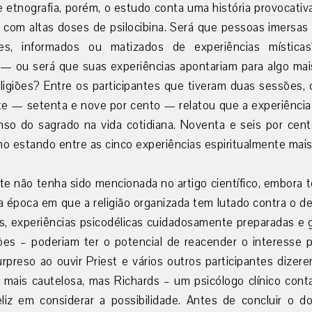
 etnografia, porém, o estudo conta uma história provocat
 com altas doses de psilocibina. Será que pessoas imersas e
ares, informados ou matizados de experiências místic
— ou será que suas experiências apontariam para algo ma
eligiões? Entre os participantes que tiveram duas sessões,
 — setenta e nove por cento — relatou que a experiência
nso do sagrado na vida cotidiana. Noventa e seis por cento
o estando entre as cinco experiências espiritualmente mais s
nte não tenha sido mencionada no artigo científico, embora
a época em que a religião organizada tem lutado contra o d
, experiências psicodélicas cuidadosamente preparadas e g
 – poderiam ter o potencial de reacender o interesse pe
surpreso ao ouvir Priest e vários outros participantes dize
i mais cautelosa, mas Richards – um psicólogo clínico cont
eliz em considerar a possibilidade. Antes de concluir o 