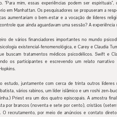
gião. "Para mim, essas experiências podem ser espirituais"
io em Manhattan. Os pesquisadores se propuseram a respo
icas aumentariam o bem-estar e a vocação de líderes rel
controle que ainda aguardavam uma sessão? A experiência re
iro de vários financiadores importantes no mundo psicodél
icologia existencial-fenomenológica, e Carey e Claudia Tur
e buscam tratamentos médicos psicodélicos. Swift e Clau
ndo os participantes e escrevendo um relato narrativo
Hopkins.
no estudo, juntamente com cerca de trinta outros líderes 
 batista, vários rabinos, um líder islâmico e um roshi zen-bu
nha.) Priest era um dos quatro episcopais. A amostra fina
ta por brancos (noventa e sete por cento), cristãos (seten
. O recrutamento, por meio de anúncios e contato direto