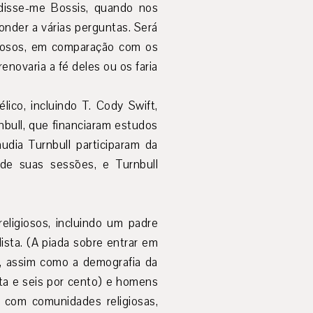
, disse-me Bossis, quando nos
nder a várias perguntas. Será
igiosos, em comparação com os
novaria a fé deles ou os faria
ico, incluindo T. Cody Swift,
nbull, que financiaram estudos
dia Turnbull participaram da
 de suas sessões, e Turnbull
religiosos, incluindo um padre
dista. (A piada sobre entrar em
l, assim como a demografia da
ta e seis por cento) e homens
 com comunidades religiosas,