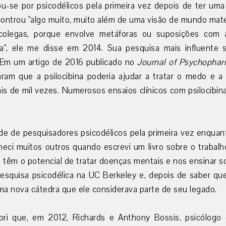
ou-se por psicodélicos pela primeira vez depois de ter um
controu "algo muito, muito além de uma visão de mundo mate
olegas, porque envolve metáforas ou suposições com 
ta", ele me disse em 2014. Sua pesquisa mais influente 
. Em um artigo de 2016 publicado no
Journal of Psychopha
ataram que a psilocibina poderia ajudar a tratar o medo e
ais de mil vezes. Numerosos ensaios clínicos com psilocibi
 de pesquisadores psicodélicos pela primeira vez enquan
heci muitos outros quando escrevi um livro sobre o trabal
 têm o potencial de tratar doenças mentais e nos ensinar 
esquisa psicodélica na UC Berkeley e, depois de saber que
ma nova cátedra que ele considerava parte de seu legado.
ri que, em 2012, Richards e Anthony Bossis, psicólogo