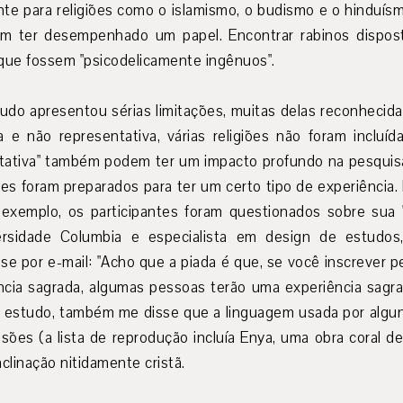
nte para religiões como o islamismo, o budismo e o hinduísm
em ter desempenhado um papel. Encontrar rabinos disposto
 que fossem "psicodelicamente ingênuos".
tudo apresentou sérias limitações, muitas delas reconhecid
 e não representativa, várias religiões não foram inclu
ctativa" também podem ter um impacto profundo na pesquis
es foram preparados para ter um certo tipo de experiência
exemplo, os participantes foram questionados sobre sua "
versidade Columbia e especialista em design de estudos
se por e-mail: "Acho que a piada é que, se você inscrever
ncia sagrada, algumas pessoas terão uma experiência sagr
o estudo, também me disse que a linguagem usada por alg
sões (a lista de reprodução incluía Enya, uma obra coral d
clinação nitidamente cristã.