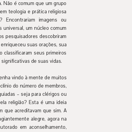
iva. Não é comum que um grupo
m teologia e prática religiosa
as? Encontrariam imagens ou
is universal, um núcleo comum
 os pesquisadores descobriram
 enriqueceu suas orações, sua
 classificaram seus primeiros
ignificativas de suas vidas.
 tenha vindo à mente de muitos
eclínio do número de membros,
uiadas – seja para clérigos ou
la religião? Esta é uma ideia
rem que acreditavam que sim. A
agiantemente alegre, agora na
doutorado em aconselhamento,