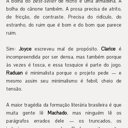
A bolha do
best-seller
de nicho é uma armadilha. A
bolha do cânone também. A prosa precisa de atrito,
de fricção, de contraste. Precisa do ridículo, do
estranho, do ruim que é bom e do bom que parece
ruim.
Sim:
Joyce
escreveu mal de propósito.
Clarice
é
incompreendida por ser densa, mas também porque
às vezes é tosca, e essa tosquice é parte do jogo.
Raduan
é minimalista porque o projeto pede — e
mesmo assim seu minimalismo é febril, cheio de
tensão.
A maior tragédia da formação literária brasileira é que
muita gente lê
Machado
, mas ninguém lê os
parágrafos errados dele — os truncados, os